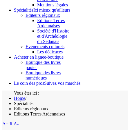
Mentions légales
Spécialités
Ici mieux qu'ailleurs
Editeurs régionaux
Editions Terres
Ardennaises
Société d'Histoire
et d'Archéologie
du Sedanais
Evénements culturels
Les dédicaces
Acheter en ligne
e-boutique
Boutique des livres
papier
Boutique des livres
numériques
Le coin des pros
Suivez vos marchés
Vous êtes ici :
Home
/
Spécialités
Editeurs régionaux
Editions Terres Ardennaises
A+
R
A-