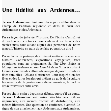
U
ne fidélité aux Ardennes…
Terres Ardennaises
tient une place particulière dans le
champ de l’édition régionale et dans le cœur des
Ardennaises et des Ardennais.
Par sa façon de
faire de l’histoire
. De l’écrire c’est sûr et
de rechercher ses traces non seulement au travers des
siècles mais tout autant auprès des personnes de notre
temps. L’histoire en train de se faire pourrait-on dire !
Par sa façon de partager, de conter et mettre en scène cette
histoire. Conférences, expositions voyageuses, fêtes
populaires sont au programme. Sa fête
Lire, Boire et
Manger en Ardenne
et son
Marché de la Saint Nicolas
à
Launois, ont pris des allures de
marque déposée
. Ces deux
fêtes annuelles – 25 ans d’existence -, ont inspiré bien des
fêtes et des foires locales qui mêlent au goût de la culture
les saveurs de la gastronomie départementale, le parfum
des retrouvailles entre amis…
Par ses choix enfin : depuis ses débuts, quoiqu’il en coute,
Terres Ardennaises
est restée attachée aux mêmes
imprimeurs, aux mêmes réseaux de distribution, aux
mêmes librairies. Une question de confiance, d’amitié. Le
signe de son attachement aux Ardennes, aux Ardennaises,