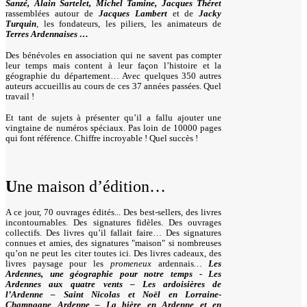
Sanzé, Alain Sartelet, Michel Tamine, Jacques Théret
rassemblées autour de
Jacques Lambert
et de
Jacky
Turquin
, les fondateurs, les piliers, les animateurs de
Terres Ardennaises …
Des bénévoles en association qui ne savent pas compter
leur temps mais content à leur façon l’histoire et la
géographie du département… Avec quelques 350 autres
auteurs accueillis au cours de ces 37 années passées. Quel
travail !
Et tant de sujets à présenter qu’il a fallu ajouter une
vingtaine de numéros spéciaux. Pas loin de 10000 pages
qui font référence. Chiffre incroyable ! Quel succès !
U
ne maison d’édition…
A ce jour, 70 ouvrages édités... Des best-sellers, des livres
incontournables. Des signatures fidèles. Des ouvrages
collectifs. Des livres qu’il fallait faire… Des signatures
connues et amies, des signatures "maison" si nombreuses
qu’on ne peut les citer toutes ici. Des livres cadeaux, des
livres paysage pour les
promeneux
ardennais
…
Les
Ardennes, une géographie pour notre temps - Les
Ardennes aux quatre vents – Les ardoisières de
l’Ardenne – Saint Nicolas et Noël en Lorraine-
Champagne Ardenne – La bière en Ardenne et en