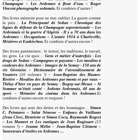
Champagne – Les Ardennes à fleur d’eau – Roger
Vincent photographe sedanais.
Et combien d’autres !
Des livres mémoire pour ne rien oublier. La guerre comme
la paix…
La Principauté de Sedan – Chronique des
lignes de défense de la Champagne septentrionale – Les
Ardennais et la guerre d’Algérie - Il y a 70 ans dans les
Ardennes – Occupations – L’année 1914 à Charleville,
Mézières et Euskirchen.
Et combien d’autres encore !
Des livres patrimoines : le terroir, les traditions, le travail,
les gens. La vie quoi…
Gens et métier d’autrefois - Les
draps de Sedan – Campagnes et paysans – Les moulins à
couleurs des Ardennes – Images de la Semoy - 150 ans de
vie Givetoise – Dictionnaire de l’arrondissement de
Vouziers
(10 volumes !)
– Jean-Baptiste des Hautes-
Rivière – Moulins des Ardennes par monts et par vaux –
Thilay d’hier en pays de Semoy - Bogny-sur-Meuse – Si
Sommer m’était conté - Ardents Ardennais, 40 ans de
sport – Mémoire du cinéma dans les Ardennes
.Et
combien d’autres encore et toujours !
Des livres qui sont des dettes et des hommages…
Simon
C. Peintures – Salut Nénesse – Enfance de Vaillants
(Jean Clerc, Henriette et Simon Cocu, Raymonde Roger)
– Les Mamert et Les rustiques de Jean Rogissart
(15
romans !)
– Jeanne Mélin – Jean-Baptiste Clément –
Sauveteurs d’étoiles en Ardennes …