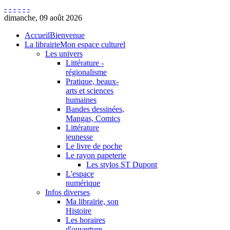
-
-
-
-
-
-
dimanche, 09 août 2026
Accueil
Bienvenue
La librairie
Mon espace culturel
Les univers
Littérature -
régionalisme
Pratique, beaux-
arts et sciences
humaines
Bandes dessinées,
Mangas, Comics
Littérature
jeunesse
Le livre de poche
Le rayon papeterie
Les stylos ST Dupont
L'espace
numérique
Infos diverses
Ma librairie, son
Histoire
Les horaires
d'ouverture