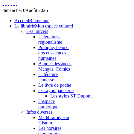
-
-
-
-
-
-
dimanche, 09 août 2026
Accueil
Bienvenue
La librairie
Mon espace culturel
Les univers
Littérature -
régionalisme
Pratique, beaux-
arts et sciences
humaines
Bandes dessinées,
Mangas, Comics
Littérature
jeunesse
Le livre de poche
Le rayon papeterie
Les stylos ST Dupont
L'espace
numérique
Infos diverses
Ma librairie, son
Histoire
Les horaires
d'ouverture