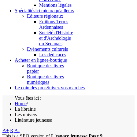
Mentions légales
Spécialités
Ici mieux qu'ailleurs
Editeurs régionaux
Editions Terres
Ardennaises
Société d'Histoire
et d'Archéologie
du Sedanais
Evénements culturels
Les dédicaces
Acheter en ligne
e-boutique
Boutique des livres
papier
Boutique des livres
numériques
Le coin des pros
Suivez vos marchés
Vous êtes ici :
Home
/
La librairie
Les univers
Littérature jeunesse
A+
R
A-
This is a SEO version of
L'espace jeunesse Page 9