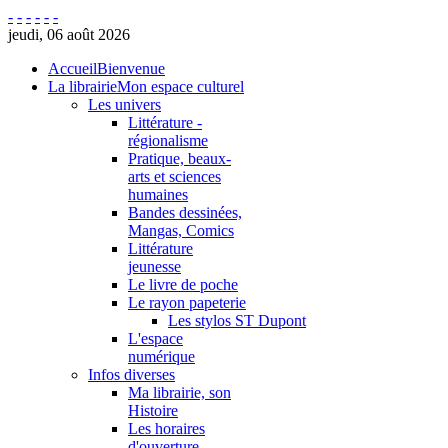
-
-
-
-
-
-
jeudi, 06 août 2026
Accueil
Bienvenue
La librairie
Mon espace culturel
Les univers
Littérature -
régionalisme
Pratique, beaux-
arts et sciences
humaines
Bandes dessinées,
Mangas, Comics
Littérature
jeunesse
Le livre de poche
Le rayon papeterie
Les stylos ST Dupont
L'espace
numérique
Infos diverses
Ma librairie, son
Histoire
Les horaires
d'ouverture