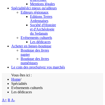
Mentions légales
Spécialités
Ici mieux qu'ailleurs
Editeurs régionaux
Editions Terres
Ardennaises
Société d'Histoire
et d'Archéologie
du Sedanais
Evénements culturels
Les dédicaces
Acheter en ligne
e-boutique
Boutique des livres
papier
Boutique des livres
numériques
Le coin des pros
Suivez vos marchés
Vous êtes ici :
Home
/
Spécialités
Evénements culturels
Les dédicaces
A+
R
A-